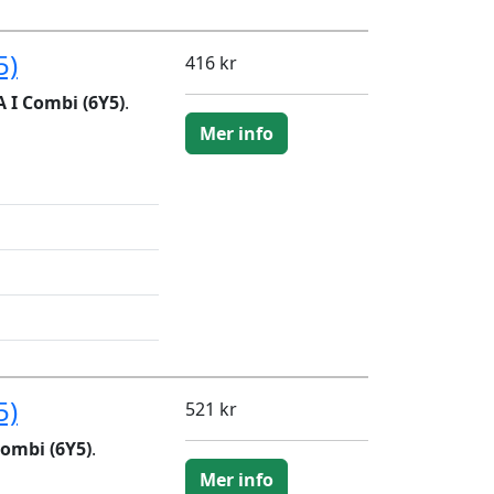
5)
416 kr
 I Combi (6Y5)
.
Mer info
5)
521 kr
ombi (6Y5)
.
Mer info