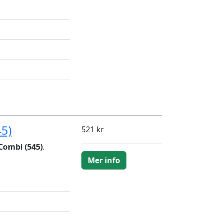
5)
521 kr
Combi (545)
.
Mer info