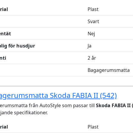
rial
Plast
Svart
entät
Nej
lig för husdjur
Ja
nti
2 år
Bagagerumsmatta
agerumsmatta Skoda FABIA II (542)
rumsmatta från AutoStyle som passar till
Skoda FABIA II 
ljande specifikationer.
rial
Plast