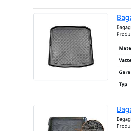
Bag
Bagag
Produk
Mate
Vatt
Gara
Typ
Bag
Bagage
Produk