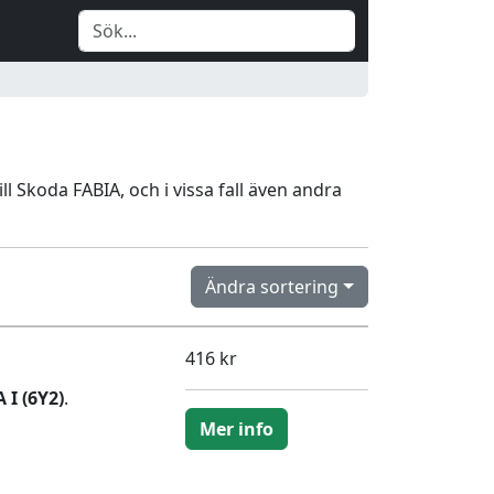
ill Skoda FABIA, och i vissa fall även andra
Ändra sortering
416 kr
 I (6Y2)
.
Mer info