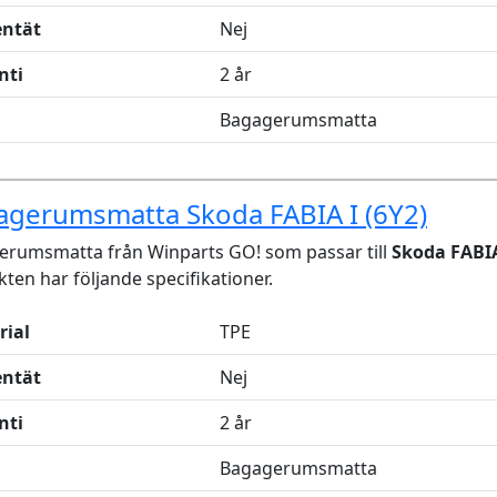
entät
Nej
nti
2 år
Bagagerumsmatta
agerumsmatta Skoda FABIA I (6Y2)
erumsmatta från Winparts GO! som passar till
Skoda FABIA
ten har följande specifikationer.
rial
TPE
entät
Nej
nti
2 år
Bagagerumsmatta