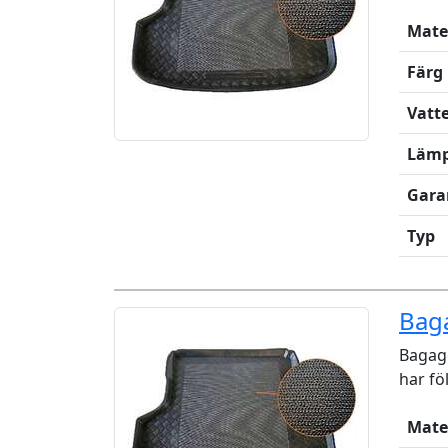
Mate
Färg
Vatt
Lämp
Gara
Typ
Bag
Bagage
har fö
Mate