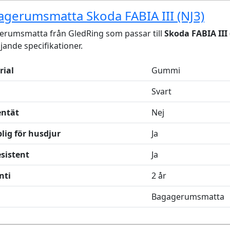
gerumsmatta Skoda FABIA III (NJ3)
erumsmatta från GledRing som passar till
Skoda FABIA III 
ljande specifikationer.
rial
Gummi
Svart
entät
Nej
lig för husdjur
Ja
sistent
Ja
nti
2 år
Bagagerumsmatta