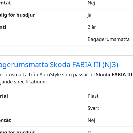
entät
Nej
lig för husdjur
Ja
nti
2 år
Bagagerumsmatta
gerumsmatta Skoda FABIA III (NJ3)
rumsmatta från AutoStyle som passar till
Skoda FABIA III 
ljande specifikationer.
rial
Plast
Svart
entät
Nej
lig för husdjur
Ja