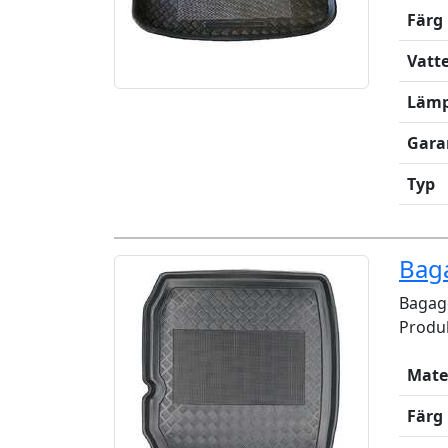
Färg
Vatt
Lämp
Gara
Typ
Bag
Bagage
Produk
Mate
Färg