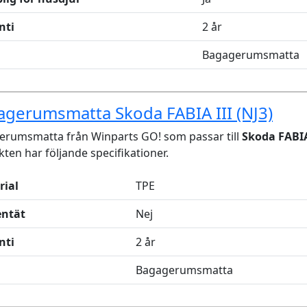
nti
2 år
Bagagerumsmatta
gerumsmatta Skoda FABIA III (NJ3)
erumsmatta från Winparts GO! som passar till
Skoda FABIA 
ten har följande specifikationer.
rial
TPE
entät
Nej
nti
2 år
Bagagerumsmatta