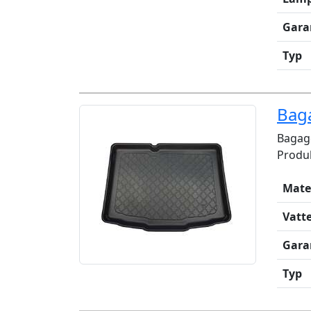
Gara
Typ
Baga
Bagag
Produk
Mate
Vatt
Gara
Typ