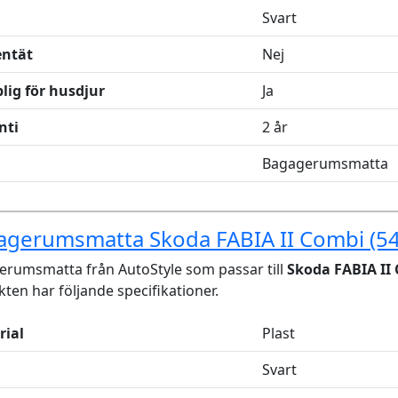
Svart
entät
Nej
lig för husdjur
Ja
nti
2 år
Bagagerumsmatta
agerumsmatta Skoda FABIA II Combi (54
rumsmatta från AutoStyle som passar till
Skoda FABIA II 
ten har följande specifikationer.
rial
Plast
Svart