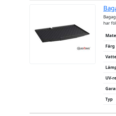
Baga
Bagag
har fö
Mate
Färg
Vatt
Lämp
UV-re
Gara
Typ