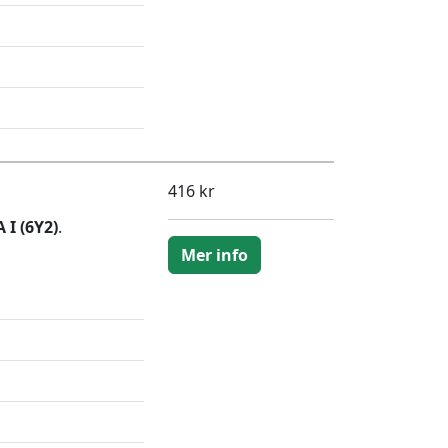
416 kr
 I (6Y2)
.
Mer info