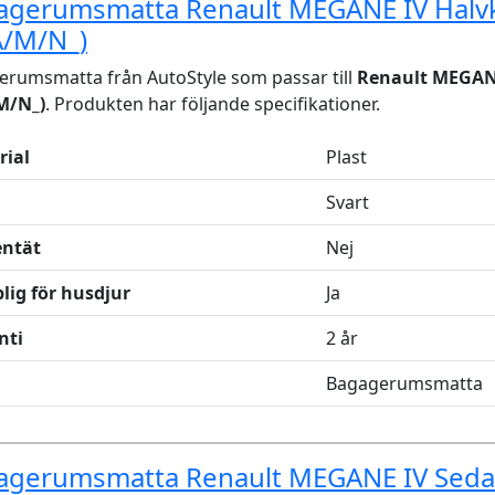
agerumsmatta Renault MEGANE IV Halv
A/M/N_)
rumsmatta från AutoStyle som passar till
Renault MEGAN
M/N_)
. Produkten har följande specifikationer.
rial
Plast
Svart
entät
Nej
lig för husdjur
Ja
nti
2 år
Bagagerumsmatta
agerumsmatta Renault MEGANE IV Sed