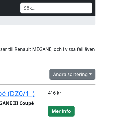
sar till Renault MEGANE, och i vissa fall även
Ändra sortering
é (DZ0/1_)
416 kr
GANE III Coupé
Mer info