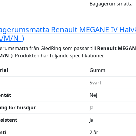
Bagagerumsmatta
agerumsmatta Renault MEGANE IV Halv
A/M/N_)
erumsmatta från GledRing som passar till
Renault MEGAN
M/N_)
. Produkten har följande specifikationer.
rial
Gummi
Svart
entät
Nej
lig för husdjur
Ja
sistent
Ja
nti
2 år