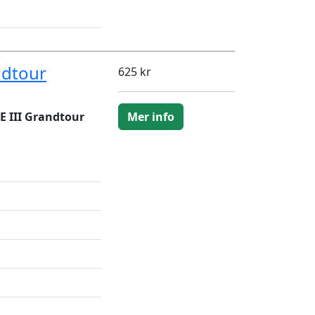
ndtour
625 kr
 III Grandtour
Mer info