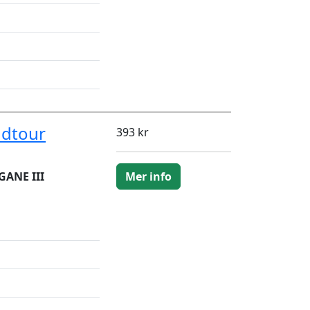
ndtour
393 kr
GANE III
Mer info