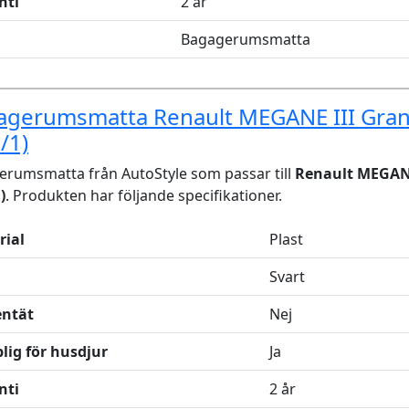
nti
2 år
Bagagerumsmatta
agerumsmatta Renault MEGANE III Gra
/1)
rumsmatta från AutoStyle som passar till
Renault MEGANE
)
. Produkten har följande specifikationer.
rial
Plast
Svart
entät
Nej
lig för husdjur
Ja
nti
2 år