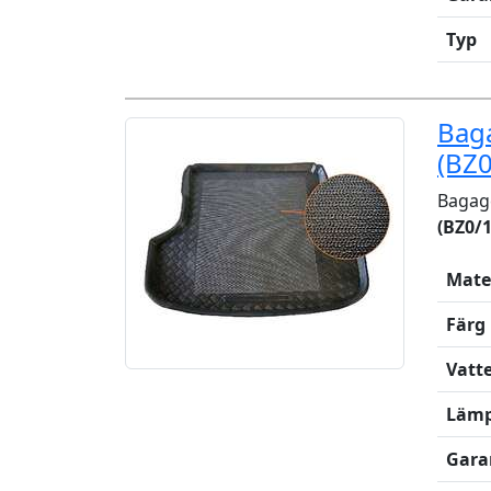
Typ
Bag
(BZ0
Bagage
(BZ0/1
Mate
Färg
Vatt
Lämp
Gara