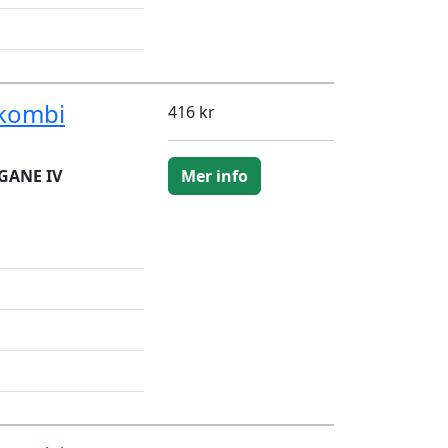
kombi
416 kr
GANE IV
Mer info