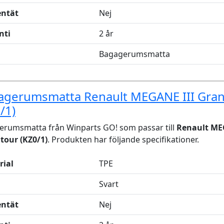
entät
Nej
nti
2 år
Bagagerumsmatta
agerumsmatta Renault MEGANE III Gra
/1)
erumsmatta från Winparts GO! som passar till
Renault ME
tour (KZ0/1)
. Produkten har följande specifikationer.
rial
TPE
Svart
entät
Nej