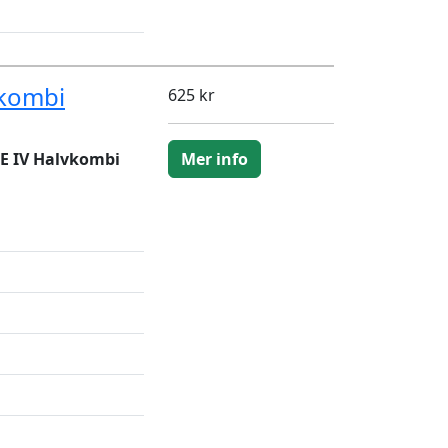
kombi
625 kr
E IV Halvkombi
Mer info