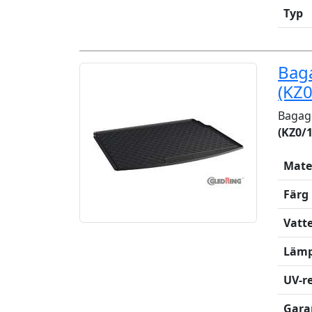
Typ
Bag
(KZ0
Bagag
(KZ0/1
Mate
Färg
Vatt
Lämp
UV-re
Gara