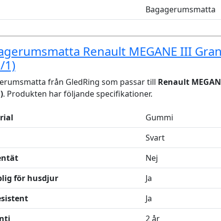
Bagagerumsmatta
agerumsmatta Renault MEGANE III Gra
/1)
erumsmatta från GledRing som passar till
Renault MEGANE
)
. Produkten har följande specifikationer.
rial
Gummi
Svart
entät
Nej
lig för husdjur
Ja
sistent
Ja
nti
2 år