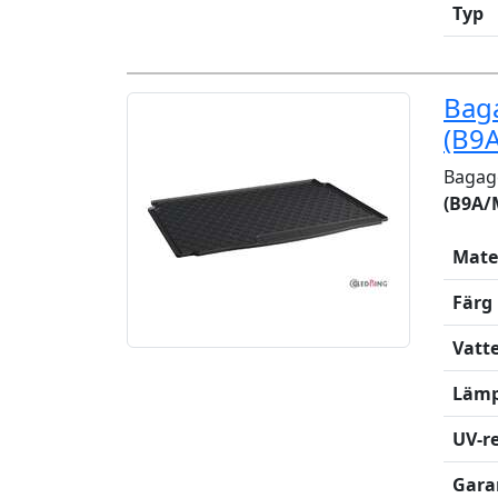
Typ
Bag
(B9
Bagag
(B9A/
Mate
Färg
Vatt
Lämp
UV-re
Gara