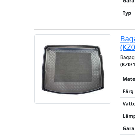
Gara
Typ
Bag
(KZ0
Bagage
(KZ0/1
Mate
Färg
Vatt
Lämp
Gara