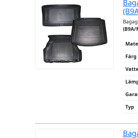
Bag
(B9
Bagage
(B9A/
Mate
Färg
Vatt
Lämp
Gara
Typ
Bag