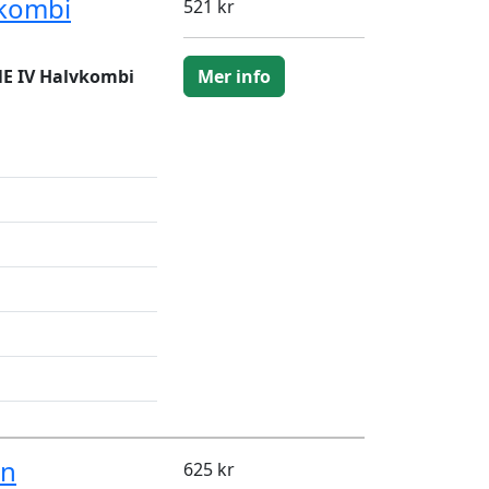
kombi
521 kr
E IV Halvkombi
Mer info
an
625 kr