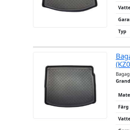
Vatt
Gara
Typ
Bag
(KZ0
Bagag
Grand
Mate
Färg
Vatt