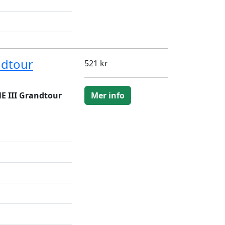
ndtour
521 kr
 III Grandtour
Mer info