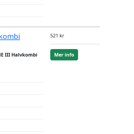
vkombi
521 kr
 III Halvkombi
Mer info