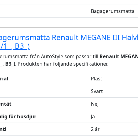
Bagagerumsmatta
agerumsmatta Renault MEGANE III Hal
/1_, B3_)
rumsmatta från AutoStyle som passar till
Renault MEGANE
_, B3_)
. Produkten har följande specifikationer.
rial
Plast
Svart
entät
Nej
lig för husdjur
Ja
nti
2 år