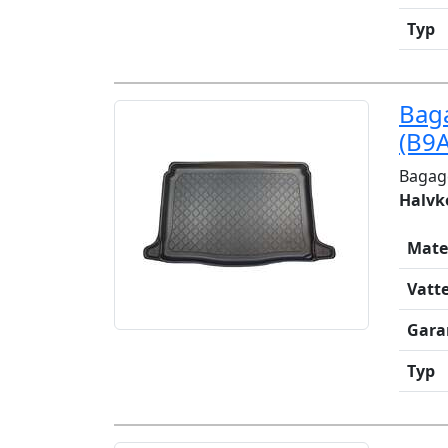
Typ
Bag
(B9
Bagag
Halvk
Mate
Vatt
Gara
Typ