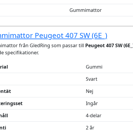
Gummimattor
mimattor Peugeot 407 SW (6E_)
mattor från GledRing som passar till
Peugeot 407 SW (6E_
de specifikationer.
rial
Gummi
Svart
entät
Nej
eringsset
Ingår
håll
4-delar
nti
2 år