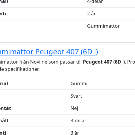
håll
4-delar
nti
2 år
Gummimattor
mimattor Peugeot 407 (6D_)
attor från Novline som passar till
Peugeot 407 (6D_)
. Pr
de specifikationer.
rial
Gummi
Svart
entät
Nej
håll
3-delar
nti
3 år