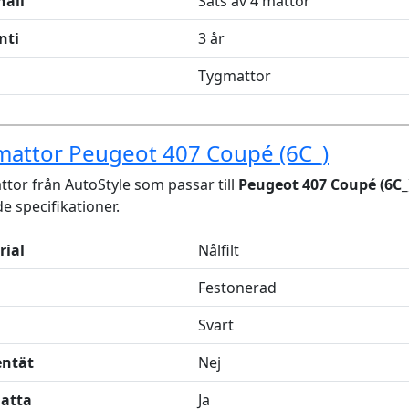
håll
Sats av 4 mattor
nti
3 år
Tygmattor
mattor Peugeot 407 Coupé (6C_)
tor från AutoStyle som passar till
Peugeot 407 Coupé (6C_
de specifikationer.
rial
Nålfilt
Festonerad
Svart
entät
Nej
latta
Ja