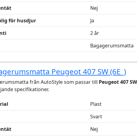
entät
Nej
lig för husdjur
Ja
nti
2 år
Bagagerumsmatta
agerumsmatta Peugeot 407 SW (6E_)
rumsmatta från AutoStyle som passar till
Peugeot 407 SW 
ljande specifikationer.
rial
Plast
Svart
entät
Nej