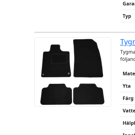
Gara
Typ
Tyg
Tygmat
följan
Mate
Yta
Färg
Vatt
Hälp