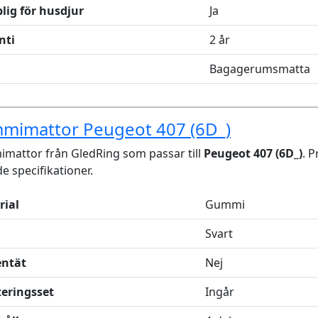
lig för husdjur
Ja
nti
2 år
Bagagerumsmatta
mimattor Peugeot 407 (6D_)
mattor från GledRing som passar till
Peugeot 407 (6D_)
. 
de specifikationer.
rial
Gummi
Svart
entät
Nej
eringsset
Ingår