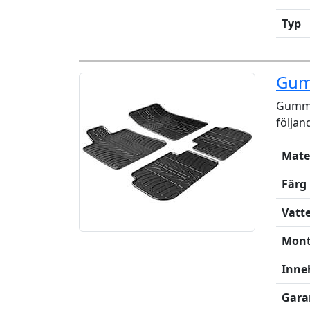
Typ
Gum
Gummi
följan
Mate
Färg
Vatt
Mont
Inne
Gara