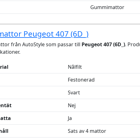
Gummimattor
mattor Peugeot 407 (6D_)
tor från AutoStyle som passar till
Peugeot 407 (6D_)
. Prod
ikationer.
rial
Nålfilt
Festonerad
Svart
entät
Nej
latta
Ja
håll
Sats av 4 mattor