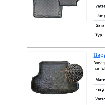
Vatt
Lämp
Gara
Typ
Bag
Bagage
har fö
Mate
Färg
Vatt