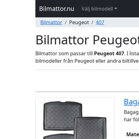
Bilmattor.nu
Välj bilmodell
Bilmattor
Peugeot
407
Bilmattor Peugeo
Bilmattor som passar till
Peugeot 407
. I li
bilmodeller från Peugeot eller andra biltillv
Bag
Bagage
har fö
Mate