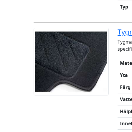
Typ
Tyg
Tygmat
specif
Mate
Yta
Färg
Vatt
Hälp
Inne