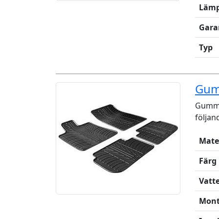
Lämp
Gara
Typ
Gum
Gummi
följan
Mate
Färg
Vatt
Mont