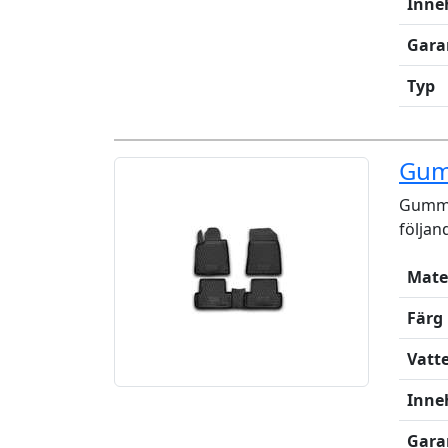
Inne
Gara
Typ
Gum
Gummim
följan
Mate
Färg
Vatt
Inne
Gara