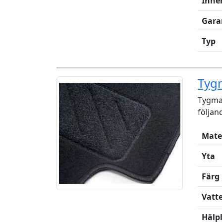
Inne
Gara
Typ
Tyg
Tygmat
följan
Mate
Yta
Färg
Vatt
Hälp