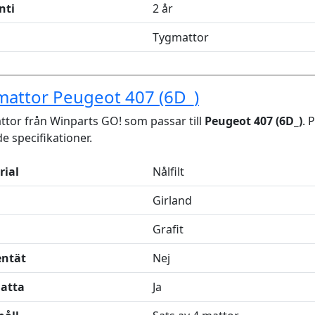
nti
2 år
Tygmattor
mattor Peugeot 407 (6D_)
tor från Winparts GO! som passar till
Peugeot 407 (6D_)
. 
de specifikationer.
rial
Nålfilt
Girland
Grafit
entät
Nej
latta
Ja