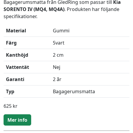
Bagagerumsmatta från GledRing som passar till
Kia
SORENTO IV (MQ4, MQ4A)
. Produkten har följande
specifikationer.
Material
Gummi
Färg
Svart
Kanthöjd
2 cm
Vattentät
Nej
Garanti
2 år
Typ
Bagagerumsmatta
625 kr
Mer info