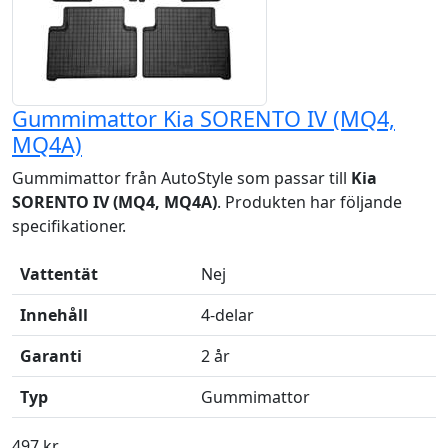
Gummimattor Kia SORENTO IV (MQ4,
MQ4A)
Gummimattor från AutoStyle som passar till
Kia
SORENTO IV (MQ4, MQ4A)
. Produkten har följande
specifikationer.
Vattentät
Nej
Innehåll
4-delar
Garanti
2 år
Typ
Gummimattor
497 kr