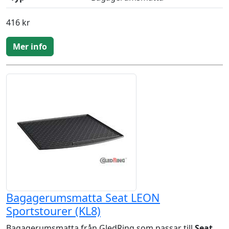
416 kr
Mer info
Bagagerumsmatta Seat LEON
Sportstourer (KL8)
Bagagerumsmatta från GledRing som passar till
Seat