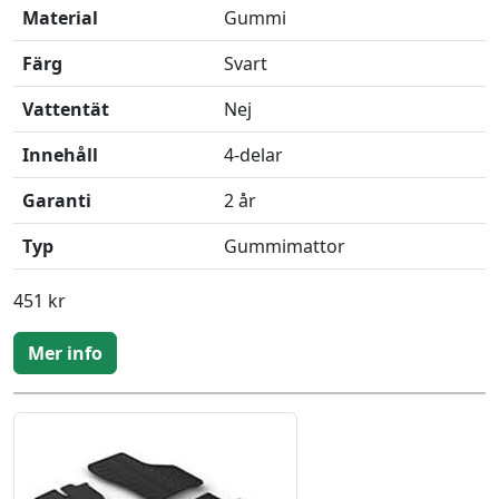
Material
Gummi
Färg
Svart
Vattentät
Nej
Innehåll
4-delar
Garanti
2 år
Typ
Gummimattor
451 kr
Mer info