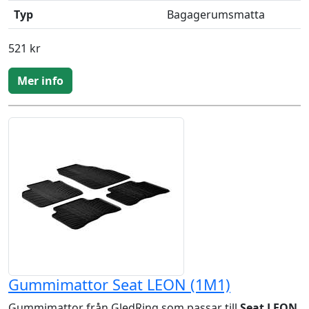
Typ
Bagagerumsmatta
521 kr
Mer info
Gummimattor Seat LEON (1M1)
Gummimattor från GledRing som passar till
Seat LEON