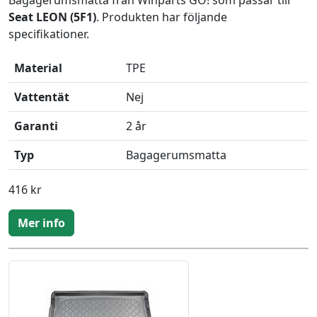
Bagagerumsmatta från Winparts GO! som passar till
Seat LEON (5F1)
. Produkten har följande
specifikationer.
Material
TPE
Vattentät
Nej
Garanti
2 år
Typ
Bagagerumsmatta
416 kr
Mer info