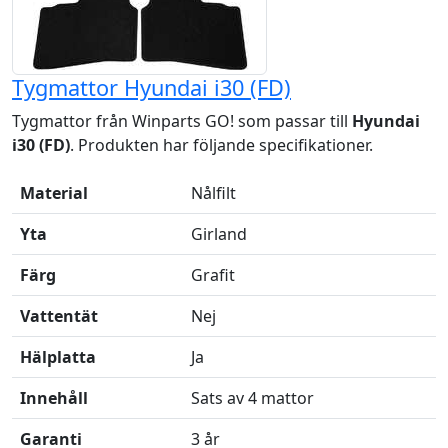
Tygmattor Hyundai i30 (FD)
Tygmattor från Winparts GO! som passar till
Hyundai
i30 (FD)
. Produkten har följande specifikationer.
Material
Nålfilt
Yta
Girland
Färg
Grafit
Vattentät
Nej
Hälplatta
Ja
Innehåll
Sats av 4 mattor
Garanti
3 år