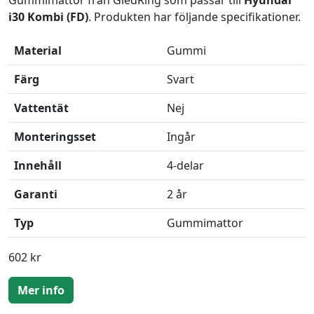
Gummimattor från GledRing som passar till
Hyundai
i30 Kombi (FD)
. Produkten har följande specifikationer.
Material
Gummi
Färg
Svart
Vattentät
Nej
Monteringsset
Ingår
Innehåll
4-delar
Garanti
2 år
Typ
Gummimattor
602 kr
Mer info