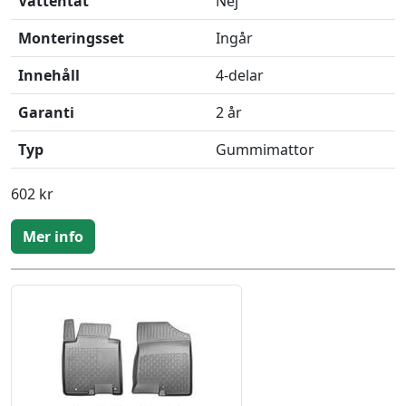
Vattentät
Nej
Monteringsset
Ingår
Innehåll
4-delar
Garanti
2 år
Typ
Gummimattor
602 kr
Mer info