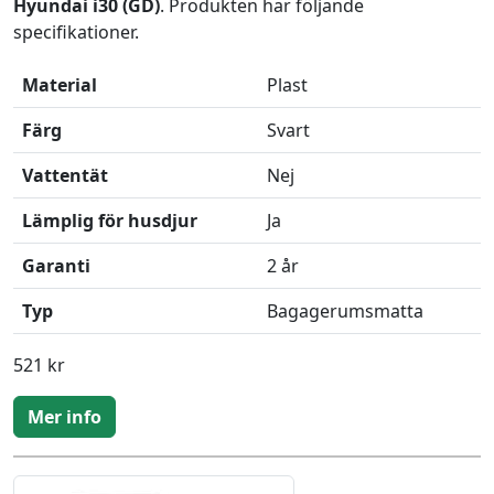
Hyundai i30 (GD)
. Produkten har följande
specifikationer.
Material
Plast
Färg
Svart
Vattentät
Nej
Lämplig för husdjur
Ja
Garanti
2 år
Typ
Bagagerumsmatta
521 kr
Mer info