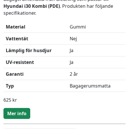
Hyundai i30 Kombi (PDE)
. Produkten har följande
specifikationer.
Material
Gummi
Vattentät
Nej
Lämplig för husdjur
Ja
UV-resistent
Ja
Garanti
2 år
Typ
Bagagerumsmatta
625 kr
Mer info