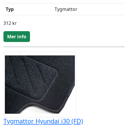
Typ
Tygmattor
312 kr
Mer info
Tygmattor Hyundai i30 (FD)