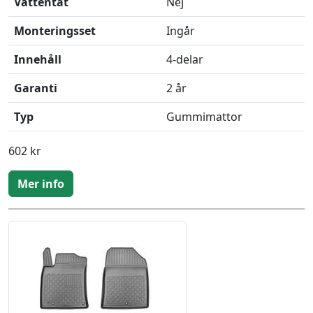
Vattentät
Nej
Monteringsset
Ingår
Innehåll
4-delar
Garanti
2 år
Typ
Gummimattor
602 kr
Mer info