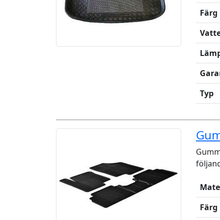
Färg
Vatt
Lämp
Gara
Typ
Gum
Gummi
följan
Mate
Färg