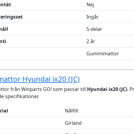
entät
Nej
eringsset
Ingår
håll
5-delar
nti
2 år
Gummimattor
attor Hyundai ix20 (JC)
tor från Winparts GO! som passar till
Hyundai ix20 (JC)
. 
de specifikationer.
rial
Nålfilt
Girland