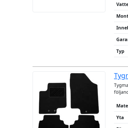
Vatt
Mont
Inne
Gara
Typ
Tygm
Tygmat
följan
Mate
Yta