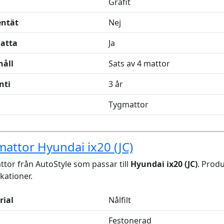
Grafit
entät
Nej
latta
Ja
håll
Sats av 4 mattor
nti
3 år
Tygmattor
attor Hyundai ix20 (JC)
tor från AutoStyle som passar till
Hyundai ix20 (JC)
. Prod
ikationer.
rial
Nålfilt
Festonerad