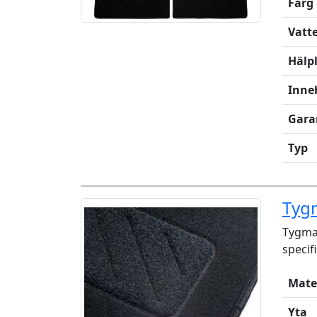
Färg
Vatt
Hälp
Inne
Gara
Typ
Tygm
Tygmat
specif
Mate
Yta