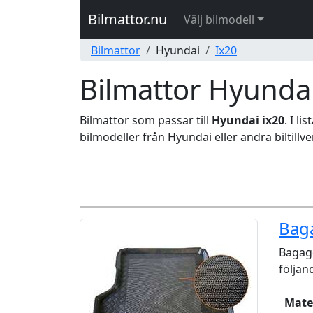
Bilmattor.nu
Välj bilmodell
Bilmattor
Hyundai
Ix20
Bilmattor Hyundai
Bilmattor som passar till
Hyundai ix20
. I l
bilmodeller från Hyundai eller andra biltillve
Bag
Bagage
följan
Mate