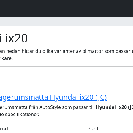
 ix20
istan nedan hittar du olika varianter av bilmattor som passar t
rkare.
agerumsmatta Hyundai ix20 (JC)
rumsmatta från AutoStyle som passar till
Hyundai ix20 (J
de specifikationer.
rial
Plast