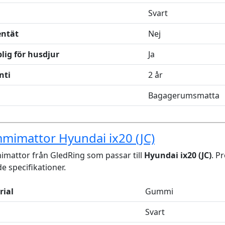
Svart
entät
Nej
lig för husdjur
Ja
nti
2 år
Bagagerumsmatta
mimattor Hyundai ix20 (JC)
mattor från GledRing som passar till
Hyundai ix20 (JC)
. P
de specifikationer.
rial
Gummi
Svart