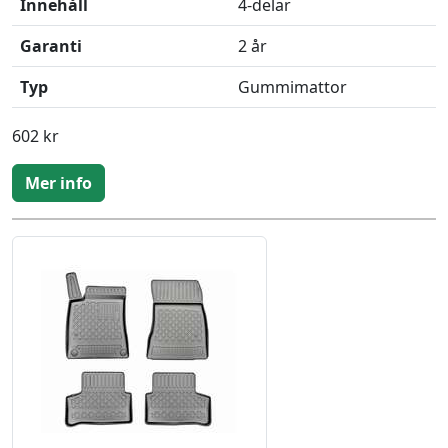
Innehåll
4-delar
Garanti
2 år
Typ
Gummimattor
602 kr
Mer info