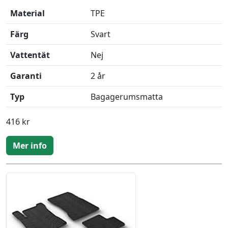
Material
TPE
Färg
Svart
Vattentät
Nej
Garanti
2 år
Typ
Bagagerumsmatta
416 kr
Mer info